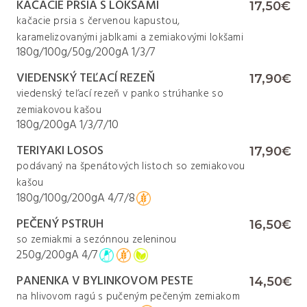
KAČACIE PRSIA S LOKŠAMI
17,50€
kačacie prsia s červenou kapustou,
karamelizovanými jablkami a zemiakovými lokšami
180g/100g/50g/200g
A
1/3/7
VIEDENSKÝ TEĽACÍ REZEŇ
17,90€
viedenský teľací rezeň v panko strúhanke so
zemiakovou kašou
180g/200g
A
1/3/7/10
TERIYAKI LOSOS
17,90€
podávaný na špenátových listoch so zemiakovou
kašou
180g/100g/200g
A
4/7/8
PEČENÝ PSTRUH
16,50€
so zemiakmi a sezónnou zeleninou
250g/200g
A
4/7
PANENKA V BYLINKOVOM PESTE
14,50€
na hlivovom ragú s pučeným pečeným zemiakom