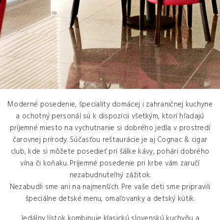
Moderné posedenie, špeciality domácej i zahraničnej kuchyne
a ochotný personál sú k dispozícii všetkým, ktorí hľadajú
príjemné miesto na vychutnanie si dobrého jedla v prostredí
SLEPAČÍ VÝVAR
čarovnej prírody. Súčasťou reštaurácie je aj Cognac & cigar
3,90€
so zeleninou a rezancami
club, kde si môžete posedieť pri šálke kávy, pohári dobrého
330ml
A
1/3/9
vína či koňaku. Príjemné posedenie pri krbe vám zaručí
nezabudnuteľný zážitok.
PARADAJKOVÝ KRÉM
4,90€
Nezabudli sme ani na najmenších. Pre vaše deti sme pripravili
s kokosovým mliekom
špeciálne detské menu, omaľovanky a detský kútik.
330ml
Jedálny lístok kombinuje klasickú slovenskú kuchyňu a