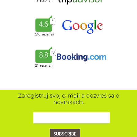
15 recenzií
5
4.6
516 recenzií
10
8.8
21 recenzií
Zaregistruj svoj e-mail a dozvieš sa o
novinkách.
SUBSCRIBE