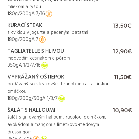
mliekom a ryžou
180g/200g
A
7/16
KURACÍ STEAK
13,50€
s cviklou v jogurte a pečenými batatmi
180g/200g
A
7
KURACIE NUGETKY
7,50€
TAGLIATELLE S HLIVOU
Kuracie nugetky v panko strúhanke, hranolky a
12,90€
ČOKOLÁDOVÝ FONDÁN
5,50€
medvedím cesnakom a pórom
kečup
Domáci čokoládový lávový koláčik podávaný so
350g
A
1/3/7/16
120g/100g/50g
A
1/3
zmrzlinou
VYPRÁŽANÝ OŠTIEPOK
PALACINKY S NUTELLOU A BANÁNOM
11,50€
100g
A
1/3/7
5,50€
250g
A
1/3/7
podávaný so steakovými hranolkami a tatárskou
PALACINKA S KARI OMÁČKOU
5,50€
omáčkou
banánom a mandľovými plátkami
180g/200g/50g
A
1/3/7
150g
A
1/3/7/8
ŠALÁT S HALLOUMI
10,90€
ČOKOLÁDOVÉ SEMIFREDDO
5,50€
šalát s grilovaným halloumi, rucolou, polníčkom,
s mandľami a višňami
avokádom a mangom s limetkovo-medovým
100g
A
3/7/8
dressingom