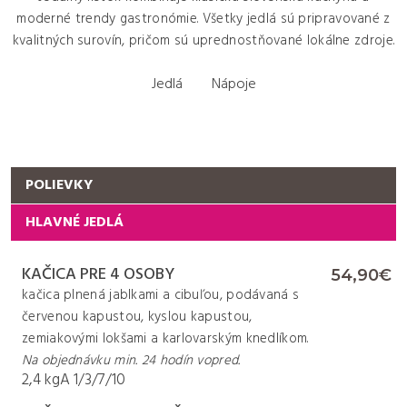
moderné trendy gastronómie. Všetky jedlá sú pripravované z
kvalitných surovín, pričom sú uprednostňované lokálne zdroje.
Primary tabs
Jedlá
Nápoje
REŠTAURÁCIA
KAČICA PRE 4 OSOBY
54,90€
kačica plnená jablkami a cibuľou, podávaná s
červenou kapustou, kyslou kapustou,
zemiakovými lokšami a karlovarským knedlíkom.
Na objednávku min. 24 hodín vopred.
2,4 kg
A
1/3/7/10