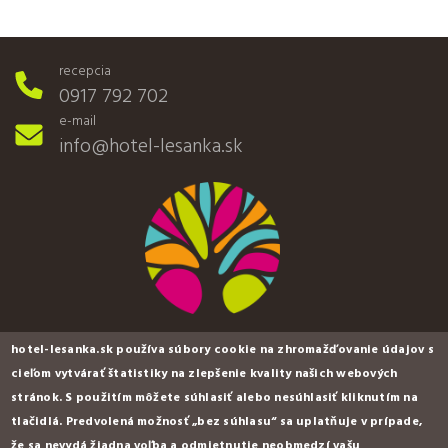
recepcia
0917 792 702
e-mail
info@hotel-lesanka.sk
hotel-lesanka.sk používa súbory cookie na zhromažďovanie údajov s
cieľom vytvárať štatistiky na zlepšenie kvality našich webových
stránok. S použitím môžete súhlasiť alebo nesúhlasiť kliknutím na
tlačidlá. Predvolená možnosť „bez súhlasu“ sa uplatňuje v prípade,
hotel & wellness LESANKA ***
že sa nevydá žiadna voľba a odmietnutie neobmedzí vašu