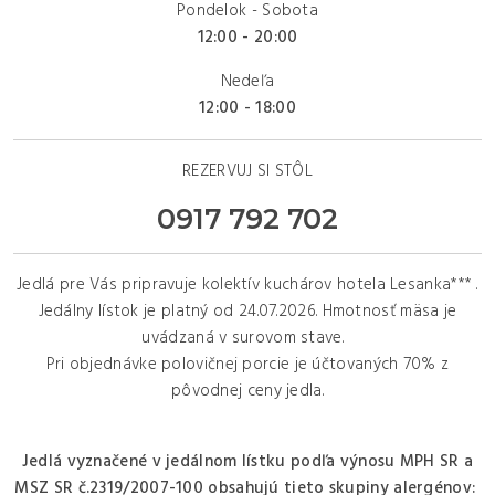
Pondelok - Sobota
12:00 - 20:00
Nedeľa
12:00 - 18:00
REZERVUJ SI STÔ
L
0917 792 702
Jedlá pre Vás pripravuje kolektív kuchárov hotela Lesanka*** .
Jedálny lístok je platný od 24.07.2026. Hmotnosť mäsa je
uvádzaná v surovom stave.
Pri objednávke polovičnej porcie je účtovaných 70% z
pôvodnej ceny jedla.
Jedlá vyznačené v jedálnom lístku podľa výnosu MPH SR a
MSZ SR č.2319/2007-100 obsahujú tieto skupiny alergénov: