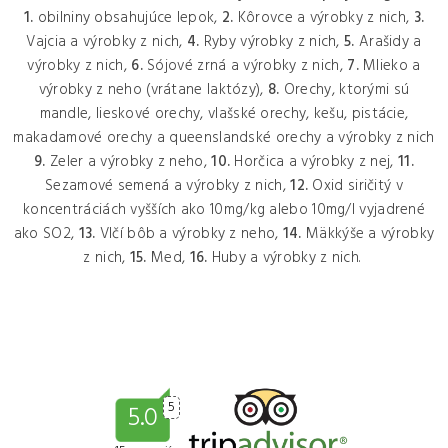
1.
obilniny obsahujúce lepok,
2.
Kôrovce a výrobky z nich,
3.
Vajcia a výrobky z nich,
4.
Ryby výrobky z nich,
5.
Arašidy a
výrobky z nich,
6.
Sójové zrná a výrobky z nich,
7.
Mlieko a
výrobky z neho (vrátane laktózy),
8.
Orechy, ktorými sú
mandle, lieskové orechy, vlašské orechy, kešu, pistácie,
makadamové orechy a queenslandské orechy a výrobky z nich
9.
Zeler a výrobky z neho,
10.
Horčica a výrobky z nej,
11.
Sezamové semená a výrobky z nich,
12.
Oxid siričitý v
koncentráciách vyšších ako 10mg/kg alebo 10mg/l vyjadrené
ako SO2,
13.
Vlčí bôb a výrobky z neho,
14.
Mäkkýše a výrobky
z nich,
15.
Med,
16.
Huby a výrobky z nich.
5
5.0