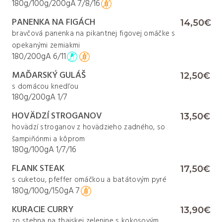
180g/100g/200g
A
7/8/16
PANENKA NA FIGÁCH
14,50€
bravčová panenka na pikantnej figovej omáčke s
opekanými zemiakmi
180/200g
A
6/11
MAĎARSKÝ GULÁŠ
12,50€
s domácou knedľou
180g/200g
A
1/7
HOVÄDZÍ STROGANOV
13,50€
hovädzí stroganov z hovädzieho zadného, so
šampiňónmi a kôprom
180g/100g
A
1/7/16
FLANK STEAK
17,50€
s cuketou, pfeffer omáčkou a batátovým pyré
180g/100g/150g
A
7
KURACIE CURRY
13,90€
zo stehna na thajskej zelenine s kokosovým