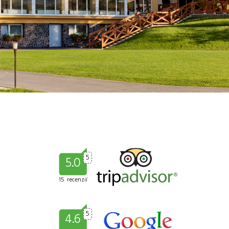
5
5.0
15 recenzií
5
4.6