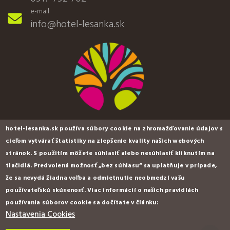
e-mail
info@hotel-lesanka.sk
hotel-lesanka.sk používa súbory cookie na zhromažďovanie údajov s
cieľom vytvárať štatistiky na zlepšenie kvality našich webových
stránok. S použitím môžete súhlasiť alebo nesúhlasiť kliknutím na
tlačidlá. Predvolená možnosť „bez súhlasu“ sa uplatňuje v prípade,
hotel & wellness LESANKA ***
že sa nevydá žiadna voľba a odmietnutie neobmedzí vašu
používateľskú skúsenosť. Viac informácií o našich pravidlách
Košická Belá 1160
používania súborov cookie sa dočítate v článku:
kontaktné údaje
Nastavenia Cookies