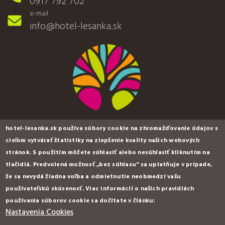
0917 792 702
e-mail
HENNESSY V.S.
9,00€
info@hotel-lesanka.sk
cognac
0,04 l
RÉMY MARTIN V.S.
9,00€
cognac
0,04 l
KARPATSKÉ BRANDY
6,40€
special V.S.O.P.
0,04 l
hotel-lesanka.sk používa súbory cookie na zhromažďovanie údajov s
cieľom vytvárať štatistiky na zlepšenie kvality našich webových
METAXA 7*
5,50€
stránok. S použitím môžete súhlasiť alebo nesúhlasiť kliknutím na
brandy
tlačidlá. Predvolená možnosť „bez súhlasu“ sa uplatňuje v prípade,
0,04 l
hotel & wellness LESANKA ***
že sa nevydá žiadna voľba a odmietnutie neobmedzí vašu
METAXA 5*
4,70€
používateľskú skúsenosť. Viac informácií o našich pravidlách
Košická Belá 1160
brandy
používania súborov cookie sa dočítate v článku:
kontaktné údaje
0,04 l
Nastavenia Cookies