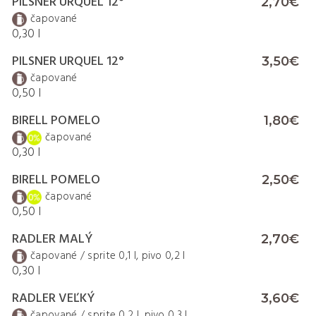
PILSNER URQUEL 12°
2,70€
čapované
0,30 l
PILSNER URQUEL 12°
3,50€
čapované
0,50 l
BIRELL POMELO
1,80€
čapované
0,30 l
BIRELL POMELO
2,50€
čapované
0,50 l
RADLER MALÝ
2,70€
čapované / sprite 0,1 l, pivo 0,2 l
0,30 l
ROZLIEVANE VÍNKO
2,60€
RADLER VEĽKÝ
3,60€
biele/červené/ružové
čapované / sprite 0,2 l, pivo 0,3 l