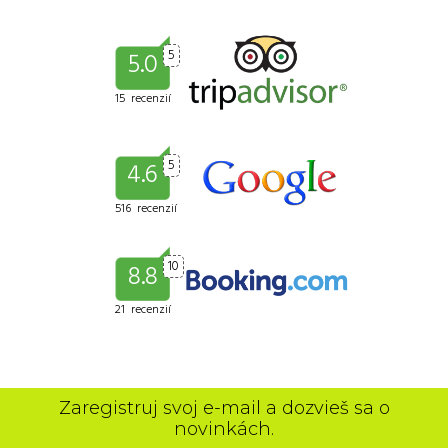
5
5.0
15 recenzií
5
4.6
516 recenzií
10
8.8
21 recenzií
Zaregistruj svoj e-mail a dozvieš sa o
novinkách.