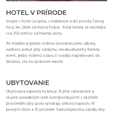
HOTEL V PRÍRODE
Vitajte v hoteli Lesanka, v malebnom srdci prírody Čiernej
hory, len 26km od mesta Košice. Areál hotela sa nachádza
cca 250 metrov od hlavnej cesty.
Ak hľadáte príjemnú rodinnú dovolenku plnú zábavy,
wellness pobyt plný oddychu, nezabudnuteľný firemný
event, alebo rodinnú oslavu či svadbu naplánovanú do
detailov, ste na správnom mieste.
UBYTOVANIE
Ubytovacia kapacita hotela je 21 plne vybavených a
vkusne zariadených izieb korešpondujúcich s okolitým
prostredím. Izby spolu vytvárajú celkovú kapacitu 41
pevných lôžok a 10 prísteliek. Samozrejmosťou každej izby