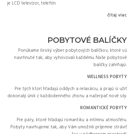
je LCD televízor, telefón.
čítaj viac
POBYTOVÉ BALÍČKY
Ponúkame široký výber pobytových balíčkov, ktoré sú
navrhnuté tak, aby vyhovovali každému. Naše pobytové
balíčky zahŕňajú:
WELLNESS POBYTY
Pre tých ktorí hľadajú oddych a relaxáciu, a prajú si užiť
dokonalý únik z každodenného zhonu a načerpať nové sily.
ROMANTICKÉ POBYTY
Pre páry, ktoré hľadajú romantiku a intímnu atmosféru.
Pobyty navrhujeme tak, aby Vám umožnili príjemne stráviť