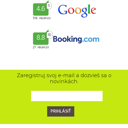
5
4.6
516 recenzií
10
8.8
21 recenzií
Zaregistruj svoj e-mail a dozvieš sa o
novinkách.
PRIHLÁSIŤ