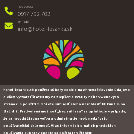
recepcia
0917 792 702
e-mail
info@hotel-lesanka.sk
hotel-lesanka.sk používa súbory cookie na zhromažďovanie údajov s
cieľom vytvárať štatistiky na zlepšenie kvality našich webových
stránok. S použitím môžete súhlasiť alebo nesúhlasiť kliknutím na
tlačidlá. Predvolená možnosť „bez súhlasu“ sa uplatňuje v prípade,
hotel & wellness LESANKA ***
že sa nevydá žiadna voľba a odmietnutie neobmedzí vašu
používateľskú skúsenosť. Viac informácií o našich pravidlách
Košická Belá 1160
používania súborov cookie sa dočítate v článku: