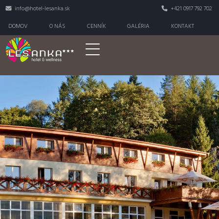
Skočiť na hlavný obsah
info@hotel-lesanka.sk
+421 0917 792 702
Secondary menu
DOMOV
O NÁS
CENNÍK
GALÉRIA
KONTAKT