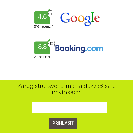
5
4.6
516 recenzií
10
8.8
21 recenzií
Zaregistruj svoj e-mail a dozvieš sa o
novinkách.
PRIHLÁSIŤ