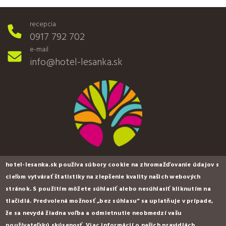
recepcia
0917 792 702
e-mail
info@hotel-lesanka.sk
hotel-lesanka.sk používa súbory cookie na zhromažďovanie údajov s
cieľom vytvárať štatistiky na zlepšenie kvality našich webových
stránok. S použitím môžete súhlasiť alebo nesúhlasiť kliknutím na
tlačidlá. Predvolená možnosť „bez súhlasu“ sa uplatňuje v prípade,
hotel & wellness LESANKA ***
že sa nevydá žiadna voľba a odmietnutie neobmedzí vašu
používateľskú skúsenosť. Viac informácií o našich pravidlách