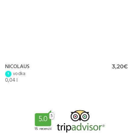
NICOLAUS
3,20€
vodka
0,04 l
5
5.0
15 recenzií