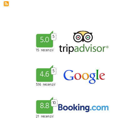
5
5.0
15 recenzií
5
4.6
516 recenzií
10
8.8
21 recenzií