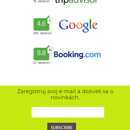
15 recenzií
5
4.6
516 recenzií
10
8.8
21 recenzií
Zaregistruj svoj e-mail a dozvieš sa o
novinkách.
SUBSCRIBE