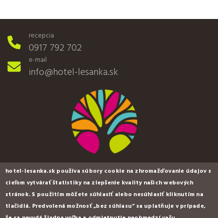
recepcia
0917 792 702
e-mail
info@hotel-lesanka.sk
hotel-lesanka.sk používa súbory cookie na zhromažďovanie údajov s
cieľom vytvárať štatistiky na zlepšenie kvality našich webových
stránok. S použitím môžete súhlasiť alebo nesúhlasiť kliknutím na
tlačidlá. Predvolená možnosť „bez súhlasu“ sa uplatňuje v prípade,
hotel & wellness LESANKA ***