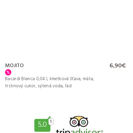
MOJITO
6,90€
Bacardi Blanca 0,04 l, limetková šťava, mäta,
trstinový cukor, sýtená voda, ľad
5
5.0